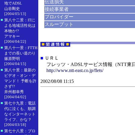
伝送損失
地でADSL
山谷剛史
接続事業者
[2004/05/13]
プロバイダー
■
第八十二景：ITに
スループット
よる地域活性化は
本物か!?
アマキー
[2004/04/22]
■
第八十一景：FTTH
までの長い道のり
■
ＵＲＬ
篠原野明
[2004/04/15]
フレッツ・ADSLサービス情報（NTT東
■
第八十景：最新の
http://www.ntt-east.co.jp/flets/
ビデオ・オン・デ
マンド！ 予断を許
2002/08/08 11:15
さず!?
井州都幸秀
[2004/04/02]
■
第七十九景：電話
代に泣くも、順調
なインターネット
ライフ、かな？
[2004/03/18]
■
第七十八景：ブロ