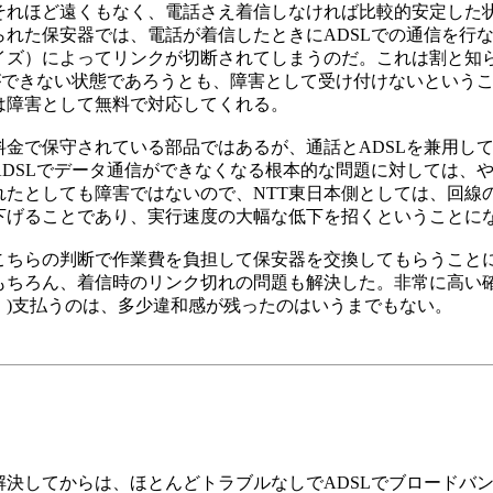
それほど遠くもなく、電話さえ着信しなければ比較的安定した
れた保安器では、電話が着信したときにADSLでの通信を行
イズ）によってリンクが切断されてしまうのだ。これは割と知ら
ができない状態であろうとも、障害として受け付けないという
は障害として無料で対応してくれる。
金で保守されている部品ではあるが、通話とADSLを兼用して
DSLでデータ通信ができなくなる根本的な問題に対しては、
れたとしても障害ではないので、NTT東日本側としては、回線
下げることであり、実行速度の大幅な低下を招くということに
ちらの判断で作業費を負担して保安器を交換してもらうこと
もちろん、着信時のリンク切れの問題も解決した。非常に高い
別）)支払うのは、多少違和感が残ったのはいうまでもない。
決してからは、ほとんどトラブルなしでADSLでブロードバ