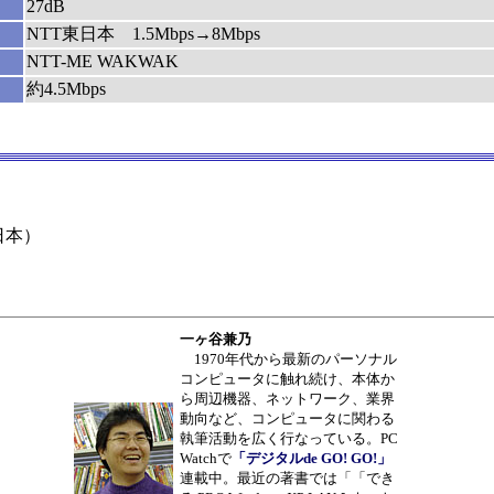
27dB
NTT東日本 1.5Mbps→8Mbps
NTT-ME WAKWAK
約4.5Mbps
日本）
一ヶ谷兼乃
1970年代から最新のパーソナル
コンピュータに触れ続け、本体か
ら周辺機器、ネットワーク、業界
動向など、コンピュータに関わる
執筆活動を広く行なっている。PC
Watchで
「デジタルde GO! GO!」
連載中。最近の著書では「「でき