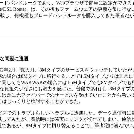
までいうブロードバンドルータであり、Webブラウザで簡単に設定が
d EtherFast Cable/DSL Router」は、その後もファームウェア
搭載し、何機種もブロードバンドルータを購入してきた筆者だが
きな問題に遭遇
02年2月。数カ月、8Mタイプのサービスをウォッチしていた
の場合は8Mタイプに移行することで1.5Mタイプよりは非常
してもWAKWAKの場合には1.5Mタイプでも8Mタイプでも
的な負担の少なさにも魅力を感じた。普段であれば、8Mタイプ
には既に光ファイバーでのサービスを受けていたことから急い
してはじっくりと検討することができた。
ビスでのトラブルらしいトラブルに遭遇した。データ通信時に電
してみたが、着信時には確実にリンクが切れてしまい、通信が
題であるが、8Mタイプに切り替えることで、筆者宅に潜んでい