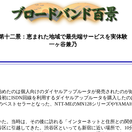
第十二景：恵まれた地域で最先端サービスを実体験
一ヶ谷兼乃
めたのは個人向けのダイヤルアップルータが発売されたのが始ま
初にISDN回線を利用するダイヤルアップルータを購入したのは
ルータのベストセラーとなった、NTT-MEのMN128シリーズやYA
でいた。当時は、その後に訪れる「インターネットと住所との関
谷区に引越してきた。渋谷区といっても新宿に近い場所で、10