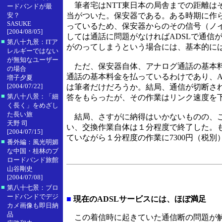
筆者宅はNTT東日本の局舎までの距離は
ードバンドが最
安？
当がついた。保安器である。ある時期に作ら
SASUKE
っているため、保安器からのその信号（ノ
[2004/08/05]
しては通話に問題がなければADSLで通信
■
第八十九景：ITア
がのってしまうという場合には、基本的に
レルギーではない
が無知なユーザー
ただ、保安器自体、アナログ通話の基本料
の場合
通話の基本料金を払っているわけであり、A
増子夕夏
[2004/07/22]
は筆者だけだろうか。結局、通信が切断さ
■
第八十八景：「細
答をもらったが、その作業はリンク速度を
く長く」をめざし
た長い旅
結局、さすがに納得はいかないものの、こ
天野 司
い、交換作業自体は１分程度で終了した。
[2004/07/15]
ていながら１分程度の作業に7300円（税
■
番外編：風光明媚
な中国・桂林のブ
ロードバンド旅館
山谷剛史
[2004/07/08]
■
第八十七景：ブロ
ードバンドでデジ
■
現在のADSLサービスには、ほぼ満足
カメ画像も即日納
品
この着信時に起きていた通信断の問題が解