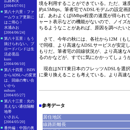
広路和夫
境を利用することができている。ただ、速
[2004/07/01]
約4.5Mbps。筆者宅でADSLモデムの設定
■
第八十六景：ファ
ば、あわよくば6Mbps程度の速度が得られ
ームウェア更新に
ャート表示などの機能がないので、ノイズ
はご用心！
水浦みお
ちるようなことがあれば、原因を調べたい
[2004/06/24]
■
第八十五景：もう
さて、今年の秋には、各社から12M（もし
抜けられない。ブ
で同様、より高速なADSLサービスが安定
ロードバンドは生
もりだ。筆者宅の回線状況が、より高速なA
活必需品
るのかなどが、すでに気にかかってしょう
kuro
[2004/06/10]
現在はNTT東日本のフレッツADSLを選
■
第八十四景：ISDN
に乗り換えることも考えている。より高速な
からADSLへの変更
は、回線の奪い合
いから
miburo
[2004/05/27]
■
第八十三景：光の
■
参考データ
見えない通信隔離
地帯
いさおん
居住地区
[2004/05/20]
線路距離長
■
番外編：中国の奥