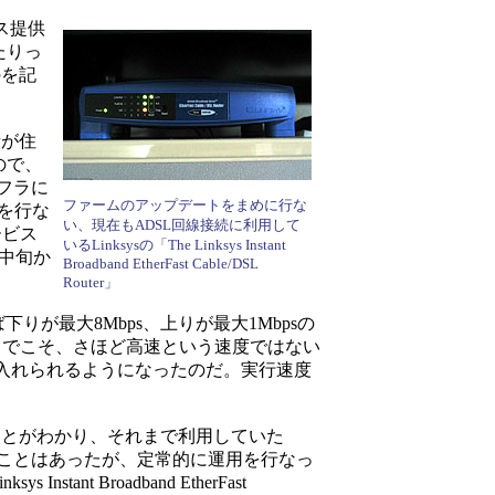
ス提供
たりっ
のを記
者が住
ので、
フラに
ファームのアップデートをまめに行な
みを行な
い、現在もADSL回線接続に利用して
ービス
いるLinksysの「The Linksys Instant
中旬か
Broadband EtherFast Cable/DSL
Router」
が最大8Mbps、上りが最大1Mbpsの
。いまでこそ、さほど高速という速度ではない
が手に入れられるようになったのだ。実行速度
ことがわかり、それまで利用していた
ることはあったが、定常的に運用を行なっ
 Broadband EtherFast