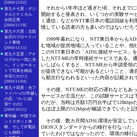
[2004/12/02]
それから1年半ほど過ぎた頃、それまでに
■
第九十七景：デジ
開始すると発表され、いくつかの実験サービ
タルとケミカル
永田正男
く通信」などがNTT東日本の電話回線を利
[2004/11/18]
憶している読者の方も多いのではないだろ
■
第九十六景：北陸
金沢のブロードバ
1999年暮れになり、NTT東日本からも
ンド事情
む地域が提供地域に入っていることや、他
[2004/11/11]
このNTT東日本の「ADSL接続サービス」
■
第九十五景：アナ
したNTT-MEの常時接続サービスである。
ログから一気に光
いしばらくすると、NTT-MEから申請受
へ。インターネッ
トで写真を納品
が提供できない可能があるということ、適合
水谷たかひと
ら順次行なわれるといった内容が記載され
[2004/11/04]
■
第九十四景：光フ
その後、NTT-MEの対応の遅れなどもあっ
ァイバへの2年越し
サービスが主流だが、この試験サービスは下り
の恋、ついに結
のだが、当時は月額3万円台半ばで128kbp
実!? その2
もほぼ上限の512kbpsが確認できていたと
[2004/10/21]
■
番外編：中国でホ
その後、数カ月間ADSL環境が安定して
ットスポット体
験、そしてIP電話
DIONスタンダードからの移行を行なった
にも挑戦！
ていたわけではなかったので、環境の移行は速やかに完了した