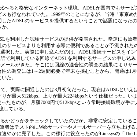
比べると格安なインターネット環境、ADSLが国内でもサービ
スも行なわれていた。1999年のことになるが、当時「東京め
用したADSLのサービスを提供するということで話題になった
うか。
ADSLを利用した試験サービスの提供が発表された。幸運にも筆
社のサービスよりも利用する際に便利であることが予測された
を選択した。実際に申し込んだのは、ADSL接続サービスをイン
通話で利用している回線でADSLを利用するサービスの申し込
領のメールがきた。そこには回線の適合性の調査の結果によりサ
性の調査には1～2週間必要で年末を挟むことから、開通は1月
ていた。
て、実際に開通したのは3月初旬だった。現在はADSLといえば下り
が最大512kbps、上りが最大224kbpsという仕様だった
sだったものが、月額7000円で512kbpsという常時接続環境
記憶している。
いるかどうかをチェックしていたのだが、非常に安定している
。筆者はテスト的にWebサーバーやメールサーバーを立ち上げ
。この移行に役立ったのがLinksysの「The Linksys Instant