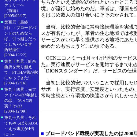
ちらかといえば新宿の外れといったところ
ァミリーへ
境」が流行し始めたのだ。筆者は、部屋を空
（前編）
をはじめ数人の知り合いにそそのかされて
[2005/02/17]
■
第百景（最終
当時、比較的安価に常時接続環境を実現で
回）：ブロードバ
スが有名だったが、筆者の住む地域では複
ンドのためなら
ば、引っ越しだっ
サービスがいち早く提供される地域にあた
てしちゃいます
始めたのもちょうどこの頃である。
西野滋仁
[2004/12/22]
OCNエコノミーは月々4万円弱のサービ
■
第九十九景：紆余
た。実行速度がサービスを開始するまでわか
曲折を乗り越え
「DIONスタンダード」だ。サービスの仕
て、FTTHが我が家
にやってきた!!
当初は比較的安いということで採用したD
[2004/12/16]
サポート、実行速度、安定度といったもの
■
第九十四景：光フ
ァイバへの2年越し
常時接続という環境の快適さがうれしかっ
の恋、ついに結
実!? その3
[2004/12/09]
■
第九十八景：それ
でもやっぱりADSL
～えっ速度が4倍
■
ブロードバンド環境が実現したのは2000年
に!?～