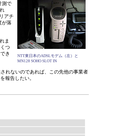
計測で
あれ
ャリアチ
度が落
れま
いくつ
験でき
NTT東日本のADSLモデム（左）と
MN128 SOHO SLOT IN
提供されないのであれば、この先他の事業者
験を報告したい。