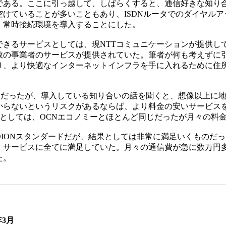
である。ここに引っ越して、しばらくすると、通信好きな知り
けていることが多いこともあり、ISDNルータでのダイヤル
、常時接続環境を導入することにした。
きるサービスとしては、現NTTコミュニケーションが提供して
数の事業者のサービスが提供されていた。筆者が何も考えずに
り、より快適なインターネットインフラを手に入れるために住
スだったが、導入している知り合いの話を聞くと、想像以上に
らないというリスクがあるならば、より料金の安いサービスを
様としては、OCNエコノミーとほとんど同じだったが月々の料
IONスタンダードだが、結果としては非常に満足いくものだ
、サービスに全てに満足していた。月々の通信費が急に数万円
た。
3月