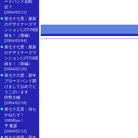
ードバンド花粉
症？
[2004/03/11]
■
第七十七景：最新
のデザイナーズマ
ンションにFTTH回
線を！（後編）
[2004/03/04]
■
第七十七景：最新
のデザイナーズマ
ンションにFTTH回
線を！（前編）
[2004/02/26]
■
第七十六景：新年
ブロードバンド開
けましておめでと
うございます
狩野大輔
[2004/02/19]
■
第七十五景：待ち
かねたぞ！
100Mbps！
平 雅彦
[2004/02/12]
■
第七十四景：田舎