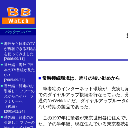
バックナンバー
■
海外から日本のTV
が視聴できる3製品
を使ってみました
[2006/09/11]
■
番外編：海外で日
本のTV番組が見た
い！
■
常時接続環境は、周りの強い勧めから
[2005/09/22]
■
番外編：師走のお
筆者宅のインターネット環境が、充実し始
引越し！ フツーの
でのダイヤルアップ接続を行なっていた。最
光からハイパーフ
通のNetVehicle-1だ。ダイヤルアップ
ァミリーへ
（後編）
ない時期の製品であった。
[2005/02/24]
■
番外編：師走のお
この1997年に筆者が東京世田谷に住ん
引越し！ フツーの
た。その半年後、現在住んでいる東京都渋
光からハイパーフ