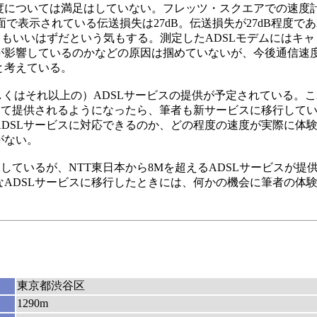
度については満足はしていない。フレッツ・スクエアでの速度
画面で表示されている伝送損失は27dB。伝送損失が27dB程度で
てもいいはずだという気もする。測定したADSLモデムにはキ
が影響しているのかなどの原因は掴めていないが、今後通信速
と考えている。
くはそれ以上の）ADSLサービスの提供が予定されている。こ
して提供されるようになったら、筆者も新サービスに移行して
DSLサービスに対応できるのか、どの程度の速度が実際に体
がない。
択しているが、NTT東日本から8Mを超えるADSLサービスが
ADSLサービスに移行したときには、何かの機会に筆者の体
東京都渋谷区
1290m