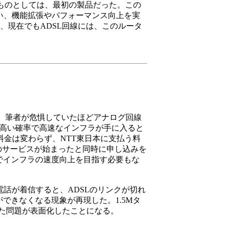
できるものとしては、最初の製品だった。この
の更新を常に行ない、機能拡張やパフォーマンス向上を実
、現在でもADSL回線には、このルータ
が、筆者が危惧していたほどアナログ回線
に高い確率で高速なインフラが手に入ると
料金は変わらず、NTT東日本に支払う料
のサービスが始まったと同時に申し込みを
でインフラの速度向上を目指す必要もな
話が着信すると、ADSLのリンクが切れ
できなくなる現象が再現した。1.5Mタ
た問題が表面化したことになる。