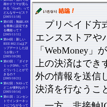
画やドラマが見ら
れる「GyaO」って
どんなサービス？
[2005/11/18]
プリペイド方式
■
第65回：無線LAN
を簡単に設定でき
る機能って？
エンスストアや
[2005/11/11]
■
第64回：新しい
IEEE 802.11aはア
「WebMone
ップデートしたほ
うが良い？
[2005/10/28]
上の決済はでき
■
第63回：「ダイナ
ミックDNS」って
どういうことがで
外の情報を送信
きるの？
[2005/10/21]
■
第62回：NASって
決済を行なうこ
どこが便利なの？
[2005/10/14]
■
第61回：コンセン
トでインターネッ
一方、非接触IC
トにつながるって