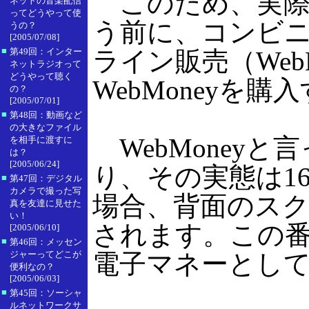
このため、実際
ネットの音楽配信
ってどうやって使
う前に、コンビニ
うの？
[2005/07/08]
■
第49回：インター
ライン販売（WebM
ネットラジオって
どうやって聴く
WebMoneyを
の？
[2005/07/01]
■
第48回：動画など
の大きなファイル
WebMoney
を相手に渡すに
は？
[2005/06/24]
り、その実態は16
■
第47回：デジタル
カメラで撮った写
場合、背面のスク
真を友達に見せた
い！
されます。この番
[2005/06/10]
■
第46回：メッセン
ジャーってどこが
電子マネーとし
便利なの？
[2005/06/03]
■
第45回：ソーシャ
ルネットワークサ