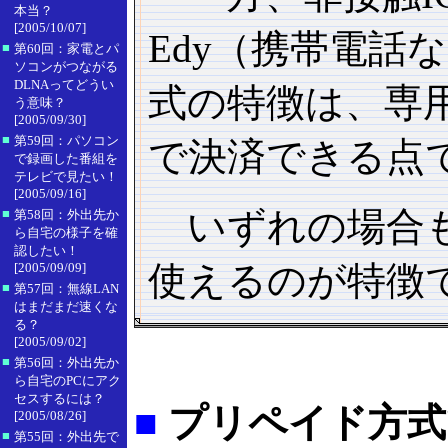
本当？
[2005/10/07]
Edy（携帯電
■
第60回：家電とパ
ソコンがつながる
DLNAってどうい
式の特徴は、専
う意味？
[2005/09/30]
■
第59回：パソコン
で決済できる点
で録画した番組を
テレビで見たい！
[2005/09/16]
いずれの場合も
■
第58回：外出先か
ら自宅の様子を確
認したい！
使えるのが特徴
[2005/09/09]
■
第57回：無線LAN
はまだまだ速くな
る？
[2005/09/02]
■
第56回：外出先か
ら自宅のPCにアク
セスするには？
■
プリペイド方式で
[2005/08/26]
■
第55回：外出先で