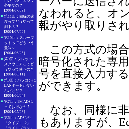
ーバーに送信さ
バンドルータって
必要なの？
なわれると、オ
[2004/07/09]
■
第11回：回線の速
報がやり取りさ
度ってどうやって
測るの？
[2004/07/02]
■
第10回：スループ
ットってどういう
この方式の場合
意味？
[2004/06/25]
暗号化された専
■
第9回：フレッツ・
スクウェアってど
うやって使うの？
号を直接入力す
[2004/06/11]
■
第8回：パソコンに
ができます。
LANポートがない
んだけど？
[2004/06/04]
■
第7回：1M ADSL
なお、同様に非接
ってお得なの？
[2004/05/28]
■
第6回：ADSLの
もありますが、E
「タイプ1・2」
「ライトプラン」