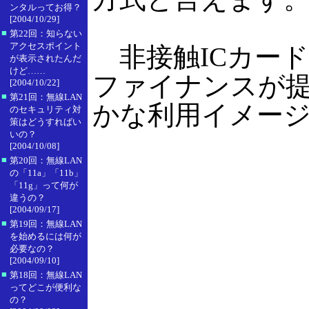
ンタルってお得？
[2004/10/29]
■
第22回：知らない
アクセスポイント
非接触ICカード
が表示されたんだ
けど……
ファイナンスが提
[2004/10/22]
■
第21回：無線LAN
かな利用イメー
のセキュリティ対
策はどうすればい
いの？
[2004/10/08]
■
第20回：無線LAN
の「11a」「11b」
「11g」って何が
違うの？
[2004/09/17]
■
第19回：無線LAN
を始めるには何が
必要なの？
[2004/09/10]
■
第18回：無線LAN
ってどこが便利な
の？