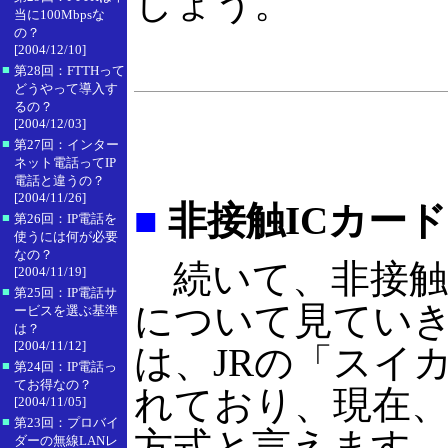
しょう。
当に100Mbpsな
の？
[2004/12/10]
■
第28回：FTTHって
どうやって導入す
るの？
[2004/12/03]
■
第27回：インター
ネット電話ってIP
電話と違うの？
[2004/11/26]
■
非接触ICカード
■
第26回：IP電話を
使うには何が必要
なの？
続いて、非接触
[2004/11/19]
■
第25回：IP電話サ
について見ていき
ービスを選ぶ基準
は？
[2004/11/12]
は、JRの「スイ
■
第24回：IP電話っ
てお得なの？
れており、現在
[2004/11/05]
■
第23回：プロバイ
方式と言えます
ダーの無線LANレ