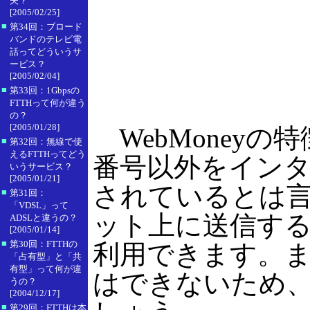
夫？
[2005/02/25]
■
第34回：ブロード
バンドのテレビ電
話ってどういうサ
ービス？
[2005/02/04]
■
第33回：1Gbpsの
FTTHって何が違う
の？
[2005/01/28]
WebMoney
■
第32回：無線で使
えるFTTHってどう
番号以外をイン
いうサービス？
[2005/01/21]
されているとは
■
第31回：
「VDSL」って
ット上に送信す
ADSLと違うの？
[2005/01/14]
■
第30回：FTTHの
利用できます。
「占有型」と「共
有型」って何が違
はできないため
うの？
[2004/12/17]
■
第29回：FTTHは本