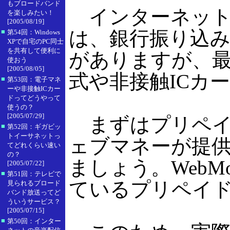
もブロードバンド
インターネット
を楽しみたい！
[2005/08/19]
は、銀行振り込
■
第54回：Windows
XPで自宅のPC同士
を共有して便利に
がありますが、
使おう
[2005/08/05]
式や非接触ICカ
■
第53回：電子マネ
ーや非接触ICカー
ドってどうやって
使うの？
[2005/07/29]
まずはプリペイ
■
第52回：ギガビッ
トイーサネットっ
ェブマネーが提供
てどれくらい速い
の？
ましょう。WebM
[2005/07/22]
■
第51回：テレビで
ているプリペイ
見られるブロード
バンド放送ってど
ういうサービス？
[2005/07/15]
■
第50回：インター