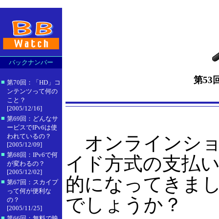
バックナンバー
第5
■
第70回：「HD」コ
ンテンツって何の
こと？
[2005/12/16]
■
第69回：どんなサ
ービスでIPv6は使
われているの？
オンラインショ
[2005/12/09]
■
第68回：IPv6で何
イド方式の支払い
が変わるの？
[2005/12/02]
的になってきま
■
第67回：スカイプ
って何が便利な
でしょうか？
の？
[2005/11/25]
■
第66回：無料で映