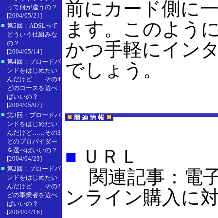
前にカード側に
って何が違うの？
[2004/05/21]
ます。このよう
■
第5回：ADSLって
どういう仕組みな
かつ手軽にイン
の？
[2004/05/14]
■
第4回：ブロードバ
でしょう。
ンドをはじめたい
んだけど……その4
どのコースを選べ
ばいいの？
[2004/05/07]
■
第3回：ブロードバ
ンドをはじめたい
んだけど……その3
どのプロバイダー
■
ＵＲＬ
を選べばいいの？
[2004/04/23]
■
第2回：ブロードバ
関連記事：電子マ
ンドをはじめたい
んだけど……その2
ンライン購入に対応[I
どの事業者を選べ
ばいいの？
[2004/04/16]