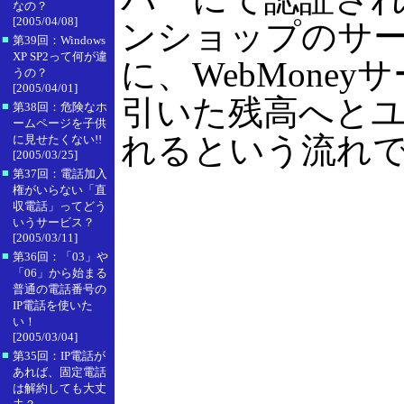
なの？
[2005/04/08]
ンショップのサ
■
第39回：Windows
XP SP2って何が違
に、WebMon
うの？
[2005/04/01]
引いた残高へと
■
第38回：危険なホ
ームページを子供
れるという流れ
に見せたくない!!
[2005/03/25]
■
第37回：電話加入
権がいらない「直
収電話」ってどう
いうサービス？
[2005/03/11]
■
第36回：「03」や
「06」から始まる
普通の電話番号の
IP電話を使いた
い！
[2005/03/04]
■
第35回：IP電話が
あれば、固定電話
は解約しても大丈