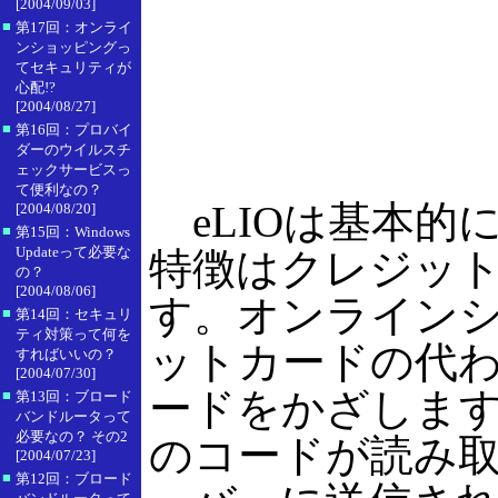
[2004/09/03]
■
第17回：オンライ
ンショッピングっ
てセキュリティが
心配!?
[2004/08/27]
■
第16回：プロバイ
ダーのウイルスチ
ェックサービスっ
て便利なの？
eLIOは基本的
[2004/08/20]
■
第15回：Windows
Updateって必要な
特徴はクレジッ
の？
[2004/08/06]
す。オンライン
■
第14回：セキュリ
ティ対策って何を
ットカードの代わ
すればいいの？
[2004/07/30]
ードをかざしま
■
第13回：ブロード
バンドルータって
必要なの？ その2
のコードが読み
[2004/07/23]
■
第12回：ブロード