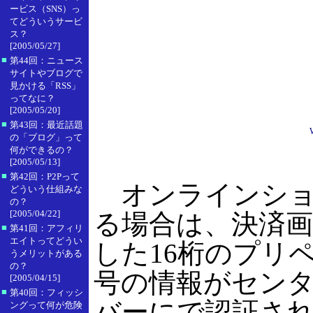
ービス（SNS）っ
てどういうサービ
ス？
[2005/05/27]
■
第44回：ニュース
サイトやブログで
見かける「RSS」
ってなに？
[2005/05/20]
■
第43回：最近話題
の「ブログ」って
何ができるの？
[2005/05/13]
■
第42回：P2Pって
オンラインショッ
どういう仕組みな
の？
[2005/04/22]
る場合は、決済画
■
第41回：アフィリ
エイトってどうい
した16桁のプリ
うメリットがある
の？
号の情報がセンタ
[2005/04/15]
■
第40回：フィッシ
バーにで認証され
ングって何が危険