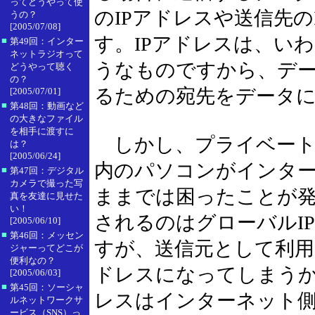
ってどうやって使
のIPアドレスや送信先の
うの？
[2005/07/08]
す。IPアドレスは、い
■
第49回：インター
ネットラジオって
うなものですから、デ
どうやって聴く
の？
るための宛先をデータ
[2005/07/01]
■
第48回：動画など
の大きなファイル
を相手に渡すに
しかし、プライベートI
は？
[2005/06/24]
内のパソコンがインタ
■
第47回：デジタル
カメラで撮った写
ままでは困ったことが
真を友達に見せた
い！
されるのはグローバルI
[2005/06/10]
■
第46回：メッセン
すが、送信元として利用
ジャーってどこが
便利なの？
ドレスになってしまうか
[2005/06/03]
■
第45回：ソーシャ
レスはインターネット
ルネットワークサ
ービス（SNS）っ