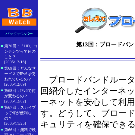
バックナンバー
第13回：ブロードバン
■
第70回：「HD」コ
ンテンツって何の
こと？
[2005/12/16]
■
第69回：どんなサ
ービスでIPv6は使
ブロードバンドルータ
われているの？
[2005/12/09]
回紹介したインターネッ
■
第68回：IPv6で何
が変わるの？
ーネットを安心して利
[2005/12/02]
■
第67回：スカイプ
す。どうして、ブロー
って何が便利な
の？
キュリティを確保でき
[2005/11/25]
■
第66回：無料で映