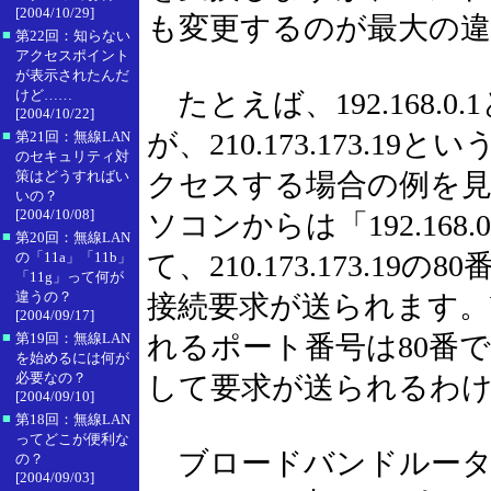
[2004/10/29]
も変更するのが最大の
■
第22回：知らない
アクセスポイント
が表示されたんだ
けど……
たとえば、192.168.
[2004/10/22]
■
が、210.173.173.1
第21回：無線LAN
のセキュリティ対
策はどうすればい
クセスする場合の例を
いの？
[2004/10/08]
ソコンからは「192.168
■
第20回：無線LAN
の「11a」「11b」
て、210.173.173.1
「11g」って何が
違うの？
接続要求が送られます。W
[2004/09/17]
■
第19回：無線LAN
れるポート番号は80番
を始めるには何が
必要なの？
して要求が送られるわ
[2004/09/10]
■
第18回：無線LAN
ってどこが便利な
ブロードバンドルータ
の？
[2004/09/03]