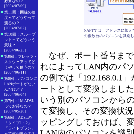
必要なの？
[2004/07/09]
■
第11回：回線の速
度ってどうやって
測るの？
[2004/07/02]
NAPTでは、アドレスに加え
■
第10回：スループ
の複数台のパソコンを識別
ットってどういう
意味？
[2004/06/25]
なぜ、ポート番号まで
■
第9回：フレッツ・
スクウェアってど
れによってLAN内のパ
うやって使うの？
[2004/06/11]
の例では「192.168.0.
■
第8回：パソコンに
LANポートがない
ートとして変換しましたが、
んだけど？
[2004/06/04]
いう別のパソコンからの要
■
第7回：1M ADSL
ってお得なの？
て変換し、その変換状
[2004/05/28]
■
第6回：ADSLの
ッピングしておけば、
「タイプ1・2」
「ライトプラン」
LAN内のパソコンを識
って何が違うの？