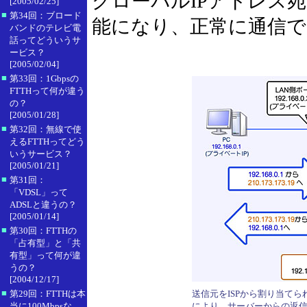
グローバルIPアドレス
[2005/02/25]
■
第34回：ブロード
能になり、正常に通信
バンドのテレビ電
話ってどういうサ
ービス？
[2005/02/04]
■
第33回：1Gbpsの
FTTHって何が違う
の？
[2005/01/28]
■
第32回：無線で使
えるFTTHってどう
いうサービス？
[2005/01/21]
■
第31回：
「VDSL」って
ADSLと違うの？
[2005/01/14]
■
第30回：FTTHの
「占有型」と「共
有型」って何が違
うの？
[2004/12/17]
■
第29回：FTTHは本
送信元をISPから割り当てら
当に100Mbpsな
により、サーバーからの返