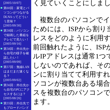
く見ていくことにしま
[2005/10/07]
■
第60回：家電とパ
ソコンがつながる
DLNAってどうい
複数台のパソコンでイ
う意味？
[2005/09/30]
ためには、ISPから割り
■
第59回：パソコン
で録画した番組を
レスをどのように利用
テレビで見たい！
[2005/09/16]
前回触れたように、IS
■
第58回：外出先か
ら自宅の様子を確
ルIPアドレスは通常1
認したい！
[2005/09/09]
しないのであれば、そ
■
第57回：無線LAN
はまだまだ速くな
ンに割り当てて利用す
る？
[2005/09/02]
ソコンが複数台ある場合
■
第56回：外出先か
ら自宅のPCにアク
スを複数台のパソコン
セスするには？
[2005/08/26]
ます。
■
第55回：外出先で
もブロードバンド