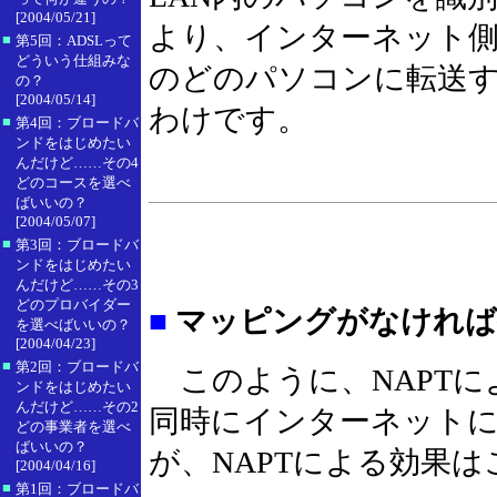
[2004/05/21]
より、インターネット側
■
第5回：ADSLって
どういう仕組みな
のどのパソコンに転送
の？
[2004/05/14]
わけです。
■
第4回：ブロードバ
ンドをはじめたい
んだけど……その4
どのコースを選べ
ばいいの？
[2004/05/07]
■
第3回：ブロードバ
ンドをはじめたい
んだけど……その3
どのプロバイダー
■
マッピングがなければ
を選べばいいの？
[2004/04/23]
■
第2回：ブロードバ
このように、NAPTに
ンドをはじめたい
んだけど……その2
同時にインターネット
どの事業者を選べ
ばいいの？
が、NAPTによる効果
[2004/04/16]
■
第1回：ブロードバ