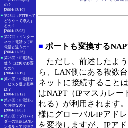
の？
[2004/12/10]
■
第28回：FTTHって
どうやって導入す
るの？
[2004/12/03]
■
第27回：インター
ネット電話ってIP
■
ポートも変換するNAP
電話と違うの？
[2004/11/26]
■
第26回：IP電話を
ただし、前述したように
使うには何が必要
なの？
ら、LAN側にある複数
[2004/11/19]
■
第25回：IP電話サ
ネットに接続すること
ービスを選ぶ基準
は？
はNAPT（IPマスカレ
[2004/11/12]
■
第24回：IP電話っ
れる）が利用されます。N
てお得なの？
[2004/11/05]
様にグローバルIPアド
■
第23回：プロバイ
ダーの無線LANレ
を変換しますが、IPア
ンタルってお得？