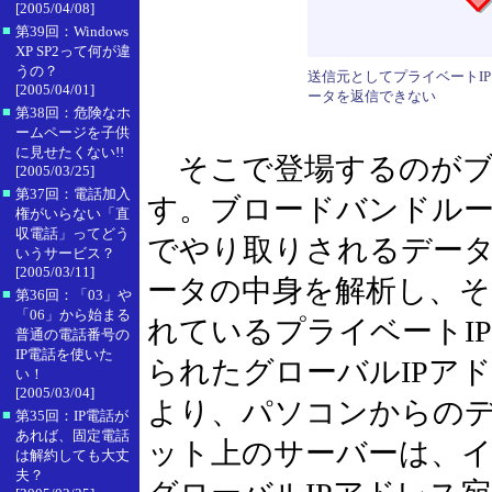
[2005/04/08]
■
第39回：Windows
XP SP2って何が違
うの？
送信元としてプライベートI
[2005/04/01]
ータを返信できない
■
第38回：危険なホ
ームページを子供
に見せたくない!!
そこで登場するのがブ
[2005/03/25]
■
第37回：電話加入
す。ブロードバンドルー
権がいらない「直
収電話」ってどう
でやり取りされるデー
いうサービス？
[2005/03/11]
ータの中身を解析し、そ
■
第36回：「03」や
「06」から始まる
れているプライベートIP
普通の電話番号の
IP電話を使いた
られたグローバルIPア
い！
[2005/03/04]
より、パソコンからの
■
第35回：IP電話が
あれば、固定電話
ット上のサーバーは、
は解約しても大丈
夫？