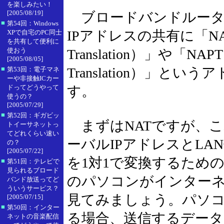
を楽しみたい！
[2005/08/19]
ブロードバンドルータ
■
第54回：Windows
IPアドレスの共有に「NAT（N
XPで自宅のPC同士
を共有して便利に
使おう
Translation）」や「NAPT（N
[2005/08/05]
■
Translation）」と
第53回：電子マネ
ーや非接触ICカー
ドってどうやって
す。
使うの？
[2005/07/29]
■
第52回：ギガビッ
まずはNATですが、
トイーサネットっ
てどれくらい速い
ーバルIPアドレスとLA
の？
[2005/07/22]
を1対1で変換するため
■
第51回：テレビで
見られるブロード
のパソコンがインター
バンド放送ってど
ういうサービス？
見てみましょう。パソ
[2005/07/15]
■
第50回：インター
る場合、送信するデータ
ネットの音楽配信