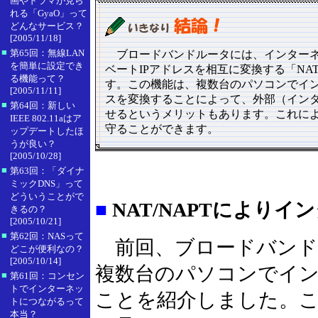
画やドラマが見ら
れる「GyaO」って
どんなサービス？
[2005/11/18]
■
第65回：無線LAN
ブロードバンドルータには、インターネッ
を簡単に設定でき
ベートIPアドレスを相互に変換する「NA
る機能って？
す。この機能は、複数台のパソコンでイ
[2005/11/11]
スを変換することによって、外部（インタ
■
第64回：新しい
せるというメリットもあります。これに
IEEE 802.11aはア
守ることができます。
ップデートしたほ
うが良い？
[2005/10/28]
■
第63回：「ダイナ
ミックDNS」って
どういうことがで
■
NAT/NAPTにより
きるの？
[2005/10/21]
■
第62回：NASって
前回、ブロードバンド
どこが便利なの？
[2005/10/14]
複数台のパソコンでイ
■
第61回：コンセン
トでインターネッ
ことを紹介しました。
トにつながるって
本当？