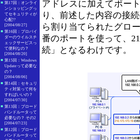
アドレスに加えてポー
■
第17回：オンライ
ンショッピングっ
り、前述した内容の接続要求が「
てセキュリティが
心配!?
ら割り当てられたグローバ
[2004/08/27]
■
第16回：プロバイ
番のポートを使って、210.1
ダーのウイルスチ
ェックサービスっ
続」となるわけです。
て便利なの？
[2004/08/20]
■
第15回：Windows
Updateって必要な
の？
[2004/08/06]
■
第14回：セキュリ
ティ対策って何を
すればいいの？
[2004/07/30]
■
第13回：ブロード
バンドルータって
必要なの？ その2
[2004/07/23]
■
第12回：ブロード
バンドルータって