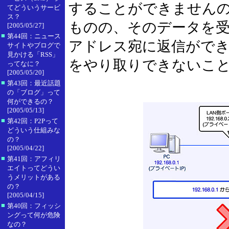
することができません
てどういうサービ
ス？
ものの、そのデータを受
[2005/05/27]
■
第44回：ニュース
アドレス宛に返信がで
サイトやブログで
見かける「RSS」
をやり取りできないこ
ってなに？
[2005/05/20]
■
第43回：最近話題
の「ブログ」って
何ができるの？
[2005/05/13]
■
第42回：P2Pって
どういう仕組みな
の？
[2005/04/22]
■
第41回：アフィリ
エイトってどうい
うメリットがある
の？
[2005/04/15]
■
第40回：フィッシ
ングって何が危険
なの？