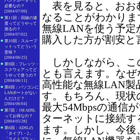
バンドルータって
表を見ると、おおむ
必要なの？
[2004/07/09]
なることがわかりま
■
第11回：回線の速
度ってどうやって
無線LANを使う予
測るの？
[2004/07/02]
購入した方が割安と
■
第10回：スループ
ットってどういう
意味？
[2004/06/25]
しかしながら、この
■
第9回：フレッツ・
スクウェアってど
とも言えます。なぜ
うやって使うの？
[2004/06/11]
高性能な無線LAN
■
第8回：パソコンに
す。もちろん、現状のIEEE
LANポートがない
んだけど？
[2004/06/04]
最大54Mbpsの通
■
第7回：1M ADSL
ターネットに接続す
ってお得なの？
[2004/05/28]
ます。しかし、今後
■
第6回：ADSLの
「タイプ1・2」
「ライトプラン」