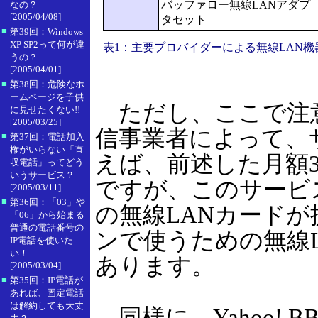
バッファロー無線LANアダプ
なの？
[2005/04/08]
タセット
■
第39回：Windows
XP SP2って何が違
表1：主要プロバイダーによる無線LAN
うの？
[2005/04/01]
■
第38回：危険なホ
ームページを子供
ただし、ここで注
に見せたくない!!
[2005/03/25]
信事業者によって、
■
第37回：電話加入
権がいらない「直
えば、前述した月額39
収電話」ってどう
いうサービス？
ですが、このサービ
[2005/03/11]
■
第36回：「03」や
の無線LANカード
「06」から始まる
普通の電話番号の
ンで使うための無線
IP電話を使いた
い！
あります。
[2005/03/04]
■
第35回：IP電話が
あれば、固定電話
は解約しても大丈
同様に、Yahoo! 