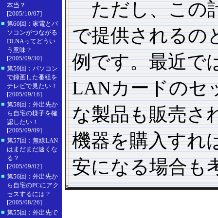
ただし、この計
本当？
[2005/10/07]
■
第60回：家電とパ
で提供されるの
ソコンがつながる
DLNAってどうい
う意味？
例です。最近で
[2005/09/30]
■
第59回：パソコン
で録画した番組を
LANカードのセ
テレビで見たい！
[2005/09/16]
■
第58回：外出先か
な製品も販売さ
ら自宅の様子を確
認したい！
[2005/09/09]
機器を購入すれ
■
第57回：無線LAN
はまだまだ速くな
る？
安になる場合も
[2005/09/02]
■
第56回：外出先か
ら自宅のPCにアク
セスするには？
[2005/08/26]
■
第55回：外出先で