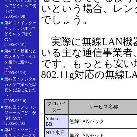
ネットの音楽配信
いという場合、レン
ってどうやって使
うの？
でしょう。
[2005/07/08]
■
第49回：インター
ネットラジオって
どうやって聴く
実際に無線LAN機
の？
[2005/07/01]
いる主な通信事業者
■
第48回：動画など
の大きなファイル
です。もっとも安い場
を相手に渡すに
は？
802.11g対応の無
[2005/06/24]
■
第47回：デジタル
カメラで撮った写
真を友達に見せた
い！
[2005/06/10]
プロバイ
サービス名称
■
第46回：メッセン
ダー
ジャーってどこが
便利なの？
Yahoo!
無線LANパック
[2005/06/03]
BB
■
第45回：ソーシャ
NTT東日
ルネットワークサ
無線LANセット