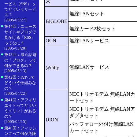
本
ービス（SNS）っ
てどういうサービ
無線LANセット
ス？
[2005/05/27]
BIGLOBE
■
第44回：ニュース
無線カード2枚セット
サイトやブログで
見かける「RSS」
OCN
無線LANサービス
ってなに？
[2005/05/20]
■
第43回：最近話題
の「ブログ」って
何ができるの？
無線LANサービス
@nifty
[2005/05/13]
■
第42回：P2Pって
どういう仕組みな
の？
[2005/04/22]
NECトリオモデム 無線LANカ
■
第41回：アフィリ
ードセット
エイトってどうい
NECトリオモデム 無線LANア
うメリットがある
ダプタセット
の？
DION
[2005/04/15]
バッファロー外付け無線LAN
■
第40回：フィッシ
カードセット
ングって何が危険