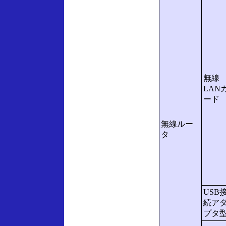
無線
LAN
ード
無線ルー
タ
USB
続ア
プタ