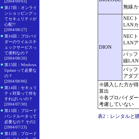
[2004/09/03]
無線カ
■
第17回：オンライ
ンショッピングっ
NEC
てセキュリティが
心配!?
LAN
[2004/08/27]
■
NEC
第16回：プロバイ
ダーのウイルスチ
LAN
DION
ェックサービスっ
て便利なの？
バッフ
[2004/08/20]
線LA
■
第15回：Windows
バッフ
Updateって必要な
アダプ
の？
[2004/08/06]
※購入した方が得
■
第14回：セキュリ
算出
ティ対策って何を
※各プロバイダー
すればいいの？
考慮していない
[2004/07/30]
■
第13回：ブロード
表2：レンタルと
バンドルータって
必要なの？ その2
[2004/07/23]
■
第12回：ブロード