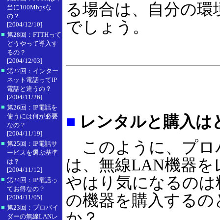
る場合は、自分の環
当に100Mbpsな
の？
でしょう。
[2004/12/10]
■
第28回：FTTHって
どうやって導入す
るの？
[2004/12/03]
■
第27回：インター
ネット電話ってIP
電話と違うの？
[2004/11/26]
■
第26回：IP電話を
使うには何が必要
■
レンタルと購入は
なの？
[2004/11/19]
このように、プロ
■
第25回：IP電話サ
ービスを選ぶ基準
は、無線LAN機器
は？
[2004/11/12]
やはり気になるのは
■
第24回：IP電話っ
てお得なの？
の機器を購入するの
[2004/11/05]
■
第23回：プロバイ
か？
ダーの無線LANレ