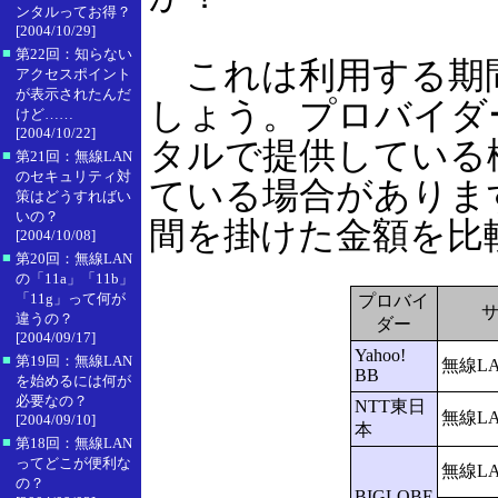
ンタルってお得？
[2004/10/29]
■
第22回：知らない
これは利用する期
アクセスポイント
が表示されたんだ
しょう。プロバイダ
けど……
[2004/10/22]
タルで提供している
■
第21回：無線LAN
のセキュリティ対
ている場合がありま
策はどうすればい
いの？
間を掛けた金額を比
[2004/10/08]
■
第20回：無線LAN
の「11a」「11b」
「11g」って何が
プロバイ
違うの？
ダー
[2004/09/17]
Yahoo!
■
第19回：無線LAN
無線L
BB
を始めるには何が
必要なの？
NTT東日
無線L
[2004/09/10]
本
■
第18回：無線LAN
ってどこが便利な
無線L
の？
BIGLOBE