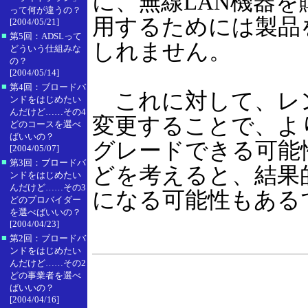
に、無線LAN機器
って何が違うの？
用するためには製品
[2004/05/21]
■
第5回：ADSLって
しれません。
どういう仕組みな
の？
[2004/05/14]
■
第4回：ブロードバ
これに対して、レ
ンドをはじめたい
んだけど……その4
変更することで、よ
どのコースを選べ
ばいいの？
グレードできる可能
[2004/05/07]
■
第3回：ブロードバ
どを考えると、結果
ンドをはじめたい
んだけど……その3
になる可能性もある
どのプロバイダー
を選べばいいの？
[2004/04/23]
■
第2回：ブロードバ
ンドをはじめたい
んだけど……その2
どの事業者を選べ
ばいいの？
[2004/04/16]