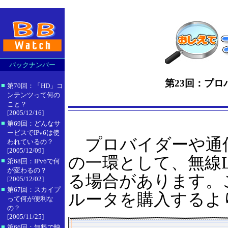
バックナンバー
第23回：プロ
■
第70回：「HD」コ
ンテンツって何の
こと？
[2005/12/16]
■
第69回：どんなサ
ービスでIPv6は使
プロバイダーや通
われているの？
[2005/12/09]
の一環として、無線
■
第68回：IPv6で何
が変わるの？
る場合があります。
[2005/12/02]
■
第67回：スカイプ
ルータを購入するよ
って何が便利な
の？
[2005/11/25]
■
第66回：無料で映