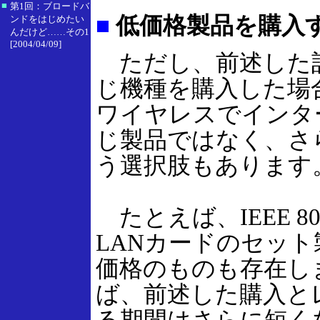
■
第1回：ブロードバ
■
低価格製品を購入
ンドをはじめたい
んだけど……その1
[2004/04/09]
ただし、前述した
じ機種を購入した場
ワイヤレスでインタ
じ製品ではなく、さ
う選択肢もあります
たとえば、IEEE 8
LANカードのセッ
価格のものも存在し
ば、前述した購入と
る期間はさらに短く