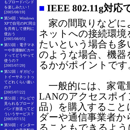
もブロードバンド
■
IEEE 802.11g対
を楽しみたい！
[2005/08/19]
■
第54回：Windows
家の間取りなどに
XPで自宅のPC同士
を共有して便利に
ネットへの接続環境
使おう
[2005/08/05]
たいという場合も多
■
第53回：電子マネ
ーや非接触ICカー
のような場合、機器
ドってどうやって
使うの？
るかがポイントです
[2005/07/29]
■
第52回：ギガビッ
トイーサネットっ
てどれくらい速い
一般的には、家電
の？
[2005/07/22]
LANのアクセスポ
■
第51回：テレビで
見られるブロード
品）を購入すること
バンド放送ってど
ういうサービス？
ダーや通信事業者か
[2005/07/15]
ることもできるよう
■
第50回：インター