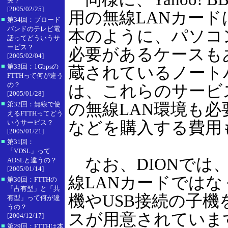
夫？
[2005/02/25]
用の無線LANカード
■
第34回：ブロード
バンドのテレビ電
本のように、パソコ
話ってどういうサ
ービス？
必要があるケースも
[2005/02/04]
■
第33回：1Gbpsの
蔵されているノート
FTTHって何が違う
の？
は、これらのサービ
[2005/01/28]
■
の無線LAN環境も必
第32回：無線で使
えるFTTHってどう
などを購入する費用
いうサービス？
[2005/01/21]
■
第31回：
「VDSL」って
なお、DIONでは
ADSLと違うの？
[2005/01/14]
線LANカードではな
■
第30回：FTTHの
「占有型」と「共
機やUSB接続の子
有型」って何が違
うの？
スが用意されていま
[2004/12/17]
■
第29回：FTTHは本