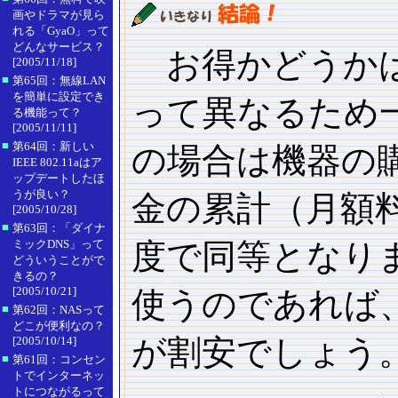
画やドラマが見ら
れる「GyaO」って
どんなサービス？
お得かどうかは
[2005/11/18]
■
第65回：無線LAN
を簡単に設定でき
って異なるため
る機能って？
[2005/11/11]
■
第64回：新しい
の場合は機器の
IEEE 802.11aはア
ップデートしたほ
うが良い？
金の累計（月額料
[2005/10/28]
■
第63回：「ダイナ
ミックDNS」って
度で同等となり
どういうことがで
きるの？
[2005/10/21]
使うのであれば
■
第62回：NASって
どこが便利なの？
が割安でしょう
[2005/10/14]
■
第61回：コンセン
トでインターネッ
トにつながるって