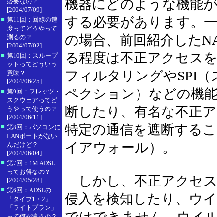
機器にどのような機能
必要なの？
[2004/07/09]
する必要があります。
■
第11回：回線の速
度ってどうやって
の場合、前回紹介したNA
測るの？
[2004/07/02]
る程度は不正アクセス
■
第10回：スループ
ットってどういう
フィルタリングやSPI
意味？
[2004/06/25]
ペクション）などの機
■
第9回：フレッツ・
スクウェアってど
断したり、有名な不正
うやって使うの？
[2004/06/11]
特定の通信を遮断する
■
第8回：パソコンに
LANポートがない
イアウォール）。
んだけど？
[2004/06/04]
■
第7回：1M ADSL
ってお得なの？
しかし、不正アクセス
[2004/05/28]
■
第6回：ADSLの
侵入を検知したり、ウ
「タイプ1・2」
「ライトプラン」
ではできません。ウイ
って何が違うの？