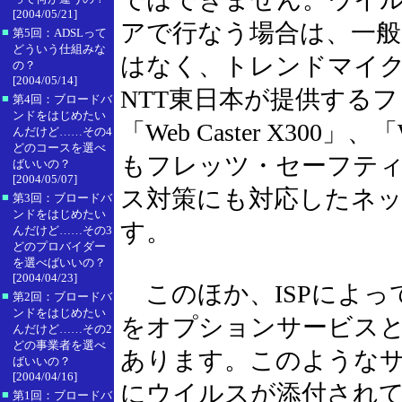
[2004/05/21]
アで行なう場合は、一
■
第5回：ADSLって
どういう仕組みな
はなく、トレンドマイクロの「
の？
[2004/05/14]
NTT東日本が提供する
■
第4回：ブロードバ
ンドをはじめたい
「Web Caster X300」、
んだけど……その4
どのコースを選べ
もフレッツ・セーフテ
ばいいの？
[2004/05/07]
ス対策にも対応したネ
■
第3回：ブロードバ
ンドをはじめたい
す。
んだけど……その3
どのプロバイダー
を選べばいいの？
[2004/04/23]
このほか、ISPによっ
■
第2回：ブロードバ
ンドをはじめたい
をオプションサービス
んだけど……その2
どの事業者を選べ
あります。このような
ばいいの？
[2004/04/16]
にウイルスが添付されて
■
第1回：ブロードバ