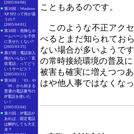
[2005/04/08]
こともあるのです。
■
第39回：Windows
XP SP2って何が違
うの？
[2005/04/01]
このような不正アクセ
■
第38回：危険なホ
ームページを子供
べるとまだ知られてお
に見せたくない!!
[2005/03/25]
ない場合が多いようです。
■
第37回：電話加入
権がいらない「直
の常時接続環境の普及に
収電話」ってどう
いうサービス？
被害も確実に増えつつ
[2005/03/11]
■
第36回：「03」や
はや他人事ではなくな
「06」から始まる
普通の電話番号の
IP電話を使いた
い！
[2005/03/04]
■
第35回：IP電話が
あれば、固定電話
は解約しても大丈
夫？