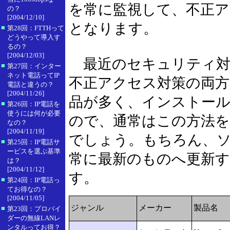
を常に監視して、不正
の？
[2004/12/10]
となります。
■
第28回：FTTHって
どうやって導入す
るの？
[2004/12/03]
最近のセキュリティ対
■
第27回：インター
ネット電話ってIP
不正アクセス対策の両
電話と違うの？
[2004/11/26]
品が多く、インストー
■
第26回：IP電話を
使うには何が必要
ので、通常はこの方法を
なの？
[2004/11/19]
でしょう。もちろん、
■
第25回：IP電話サ
ービスを選ぶ基準
常に最新のものへ更新
は？
[2004/11/12]
す。
■
第24回：IP電話っ
てお得なの？
[2004/11/05]
ジャンル
メーカー
製品名
■
第23回：プロバイ
ダーの無線LANレ
ンタルってお得？