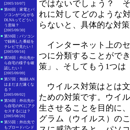
ではないでしょう？ 
[2005/10/07]
■
第60回：家電とパ
れに対してどのような
ソコンがつながる
DLNAってどうい
らないと、具体的な対
う意味？
[2005/09/30]
■
第59回：パソコン
で録画した番組を
インターネット上のセ
テレビで見たい！
[2005/09/16]
つに分類することができ
■
第58回：外出先か
ら自宅の様子を確
策」、そしてもう1つは
認したい！
[2005/09/09]
■
第57回：無線LAN
ウイルス対策はとは文
はまだまだ速くな
る？
[2005/09/02]
ための対策です。ウイ
■
第56回：外出先か
生させることを目的に
ら自宅のPCにアク
セスするには？
[2005/08/26]
グラム（ウイルス）の
■
第55回：外出先で
スに感染すると、パソ
もブロードバンド