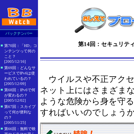
バックナンバー
第14回：セキュリテ
■
第70回：「HD」コ
ンテンツって何の
こと？
[2005/12/16]
■
第69回：どんなサ
ービスでIPv6は使
ウイルスや不正アクセ
われているの？
[2005/12/09]
ネット上にはさまざま
■
第68回：IPv6で何
が変わるの？
ような危険から身を守
[2005/12/02]
■
第67回：スカイプ
すればいいのでしょう
って何が便利な
の？
[2005/11/25]
■
第66回：無料で映