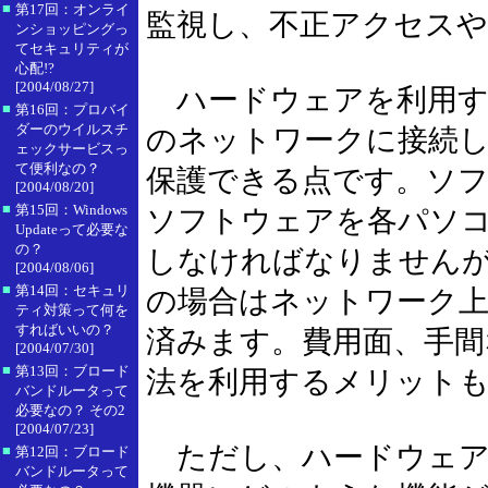
■
第17回：オンライ
監視し、不正アクセス
ンショッピングっ
てセキュリティが
心配!?
[2004/08/27]
ハードウェアを利用す
■
第16回：プロバイ
ダーのウイルスチ
のネットワークに接続
ェックサービスっ
て便利なの？
保護できる点です。ソ
[2004/08/20]
■
第15回：Windows
ソフトウェアを各パソ
Updateって必要な
の？
しなければなりません
[2004/08/06]
■
第14回：セキュリ
の場合はネットワーク上
ティ対策って何を
すればいいの？
済みます。費用面、手間
[2004/07/30]
■
第13回：ブロード
法を利用するメリット
バンドルータって
必要なの？ その2
[2004/07/23]
ただし、ハードウェア
■
第12回：ブロード
バンドルータって