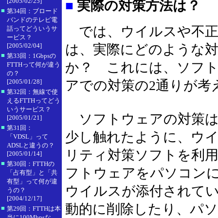
[2005/02/25]
■
実際の対策方法は？
■
第34回：ブロード
バンドのテレビ電
では、ウイルスや不正
話ってどういうサ
ービス？
[2005/02/04]
は、実際にどのような
■
第33回：1Gbpsの
か？ これには、ソフ
FTTHって何が違う
の？
[2005/01/28]
アでの対策の2通りが考
■
第32回：無線で使
えるFTTHってどう
いうサービス？
ソフトウェアの対策は
[2005/01/21]
■
第31回：
少し触れたように、ウ
「VDSL」って
ADSLと違うの？
リティ対策ソフトを利
[2005/01/14]
■
第30回：FTTHの
フトウェアをパソコン
「占有型」と「共
有型」って何が違
ウイルスが添付されて
うの？
[2004/12/17]
動的に削除したり、パ
■
第29回：FTTHは本
当に100Mbpsな