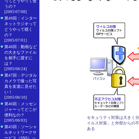
ってどうやって使
うの？
[2005/07/08]
■
第49回：インター
ネットラジオって
どうやって聴く
の？
[2005/07/01]
■
第48回：動画など
の大きなファイル
を相手に渡すに
は？
[2005/06/24]
■
第47回：デジタル
カメラで撮った写
真を友達に見せた
い！
[2005/06/10]
■
第46回：メッセン
ジャーってどこが
便利なの？
セキュリティ対策は大きく分
[2005/06/03]
イルス対策」と外部からの
■
第45回：ソーシャ
ある
ルネットワークサ
ービス（SNS）っ