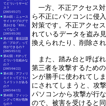
てどういうサービ
一方、不正アクセス対
ス？
[2005/05/27]
ら不正にパソコンに侵
■
第44回：ニュース
サイトやブログで
対策です。不正アクセ
見かける「RSS」
ってなに？
れているデータを盗み
[2005/05/20]
■
第43回：最近話題
換えられたり、削除さ
の「ブログ」って
何ができるの？
[2005/05/13]
■
第42回：P2Pって
また、踏み台と呼ばれ
どういう仕組みな
の？
第三者を攻撃するための
[2005/04/22]
■
第41回：アフィリ
ンが勝手に使われてし
エイトってどうい
うメリットがある
にされてしまうと、攻
の？
[2005/04/15]
パソコンから攻撃が行
■
第40回：フィッシ
ングって何が危険
ので、被害を受けると
なの？