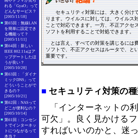
画やドラマが見ら
れる「GyaO」って
どんなサービス？
セキュリティ対策には、大きく分けて「
[2005/11/18]
ります。ウイルスに対しては、ウイルス対
■
第65回：無線LAN
ことで対応できます。一方、不正アクセ
を簡単に設定でき
ソフトを利用することで対処できます。
る機能って？
[2005/11/11]
とは言え、すべての対策を講じるには費
■
第64回：新しい
ソフトで、不正アクセスはルータで、と
IEEE 802.11aはア
重要です。
ップデートしたほ
うが良い？
[2005/10/28]
■
第63回：「ダイナ
ミックDNS」って
どういうことがで
■
セキュリティ対策の種
きるの？
[2005/10/21]
■
第62回：NASって
「インターネットの利
どこが便利なの？
[2005/10/14]
可欠」。良く見かけるフ
■
第61回：コンセン
トでインターネッ
すればいいのかと、迷
トにつながるって
本当？