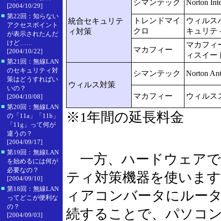
シマンテック
Norton Int
[2004/10/29]
■
第22回：知らない
トレンドマイ
ウィルスバ
統合セキュリテ
アクセスポイント
クロ
キュリテ
ィ対策
が表示されたんだ
けど……
マカフィ
マカフィー
[2004/10/22]
ィスイー
■
第21回：無線LAN
のセキュリティ対
シマンテック
Norton Ant
策はどうすればい
ウィルス対策
いの？
マカフィー
ウィルス
[2004/10/08]
■
第20回：無線LAN
※1年間の延長料金
の「11a」「11b」
「11g」って何が
違うの？
[2004/09/17]
■
第19回：無線LAN
一方、ハードウェアで
を始めるには何が
必要なの？
ティ対策機器を使います。
[2004/09/10]
■
第18回：無線LAN
ィアコンバータにルー
ってどこが便利な
の？
続することで、パソコ
[2004/09/03]