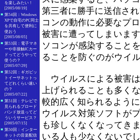
を楽しみたい！
[2005/08/19]
第三者に勝手に送信さ
■
第54回：Windows
コンの動作に必要なプ
XPで自宅のPC同士
を共有して便利に
使おう
被害に遭ってしまいま
[2005/08/05]
■
ソコンが感染すること
第53回：電子マネ
ーや非接触ICカー
ドってどうやって
ることを防ぐのがウイ
使うの？
[2005/07/29]
■
第52回：ギガビッ
ウイルスによる被害は
トイーサネットっ
てどれくらい速い
上げられることも多く
の？
[2005/07/22]
較的広く知られるよう
■
第51回：テレビで
見られるブロード
ウイルス対策ソフトが
バンド放送ってど
ういうサービス？
も珍しくなくなってき
[2005/07/15]
■
第50回：インター
いる人も少なくないで
ネットの音楽配信